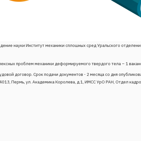
ние науки Институт механики сплошных сред Уральского отделения
ексных проблем механики деформируемого твердого тела – 1 вакан
довой договор. Срок подачи документов - 2 месяца со дня опубликов
13, Пермь, ул. Академика Королева, д.1, ИМСС УрО РАН, Отдел кадров
рс на замещение вакантной должности