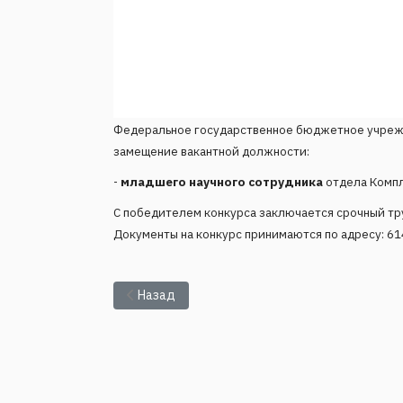
Федеральное государственное бюджетное учрежде
замещение вакантной должности:
-
младшего научного сотрудника
отдела Компл
C победителем конкурса заключается срочный тру
Документы на конкурс принимаются по адресу: 6140
Предыдущий: ИМСС УрО РАН объявляет конку
Назад