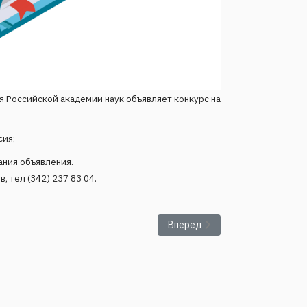
 Российской академии наук объявляет конкурс на
сия;
ания объявления.
, тел (342) 237 83 04.
Следующий: ИМСС УрО РАН об
Вперед