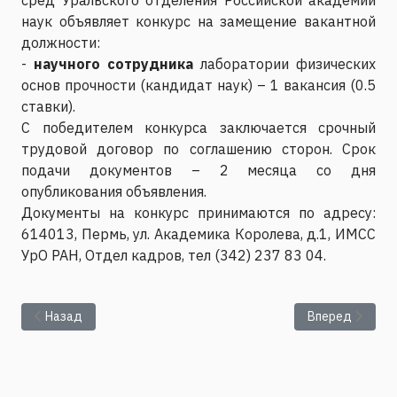
наук объявляет конкурс на замещение вакантной
должности:
-
научного сотрудника
лаборатории физических
основ прочности (кандидат наук) – 1 вакансия (0.5
ставки).
C победителем конкурса заключается срочный
трудовой договор по соглашению сторон. Срок
подачи документов – 2 месяца со дня
опубликования объявления.
Документы на конкурс принимаются по адресу:
614013, Пермь, ул. Академика Королева, д.1, ИМСС
УрО РАН, Отдел кадров, тел (342) 237 83 04.
Предыдущий: Конкурс на замещение двух вакантных должн
Следующий: ИМ
Назад
Вперед