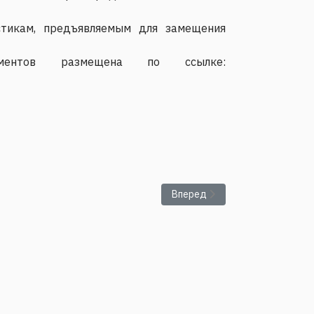
стикам, предъявляемым для замещения
ентов размещена по ссылке:
Следующий: ИМСС УрО РАН об
Вперед