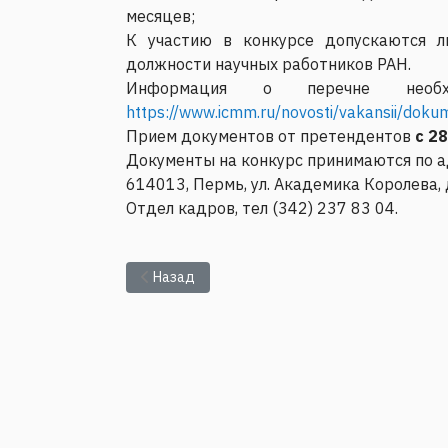
месяцев;
К участию в конкурсе допускаются л
должности научных работников РАН.
Информация о перечне необ
https://www.icmm.ru/novosti/vakansii/doku
Прием документов от претендентов
с 2
Документы на конкурс принимаются по а
614013, Пермь, ул. Академика Королева, 
Отдел кадров, тел (342) 237 83 04.
Предыдущий: ИМСС УрО РАН объявляет конку
Назад