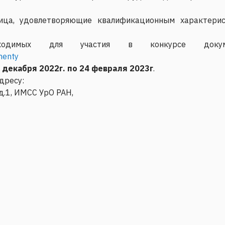
ица, удовлетворяющие квалификационным характери
ходимых для участия в конкурсе докум
menty
8 декабря 2022г. по 24 февраля 2023г
.
дресу:
д.1, ИМСС УрО РАН,
рс на замещение вакантной должности