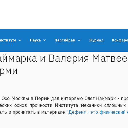
институте
Наука
Партнёрам
Журнал
Конфер
аймарка и Валерия Матвее
ерми
на Эхо Москвы в Перми дал интервью Олег Наймарк - пр
еских основ прочности Института механики сплошных 
ать и прочитать в материале
"Дефект - это физический