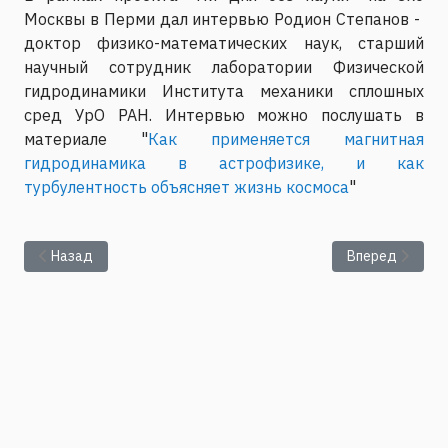
Москвы в Перми дал интервью Родион Степанов -
доктор физико-математических наук, старший
научный сотрудник лаборатории Физической
гидродинамики Института механики сплошных
сред УрО РАН. Интервью можно послушать в
материале "
Как применяется магнитная
гидродинамика в астрофизике, и как
турбулентность объясняет жизнь космоса
"
Предыдущий: 90 лет со дня рождения Александра Алексан
Следующий: Ин
Назад
Вперед