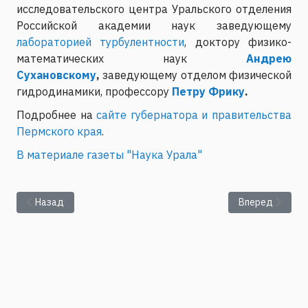
исследовательского центра Уральского отделения
Российской академии наук заведующему
лабораторией турбулентности
, доктору физико-
математических наук
Андрею
Сухановскому
,
заведующему отделом физической
гидродинамики, профессору
Петру Фрику
.
Подробнее на
сайте губернатора и правительства
Пермского края
.
В материале газеты "Наука Урала"
Предыдущий: Лаборатория вечной мерзлоты: как соль меняе
Следующий: Гео
Назад
Вперед