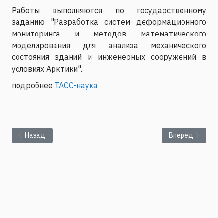
Работы выполняются по государственному
заданию "Разработка систем деформационного
мониторинга и методов математического
моделирования для анализа механического
состояния зданий и инженерных сооружений в
условиях Арктики".
подробнее
ТАСС-наука
Предыдущий: Пермские ученые создали оборудование для м
Следующий: Оп
Назад
Вперед