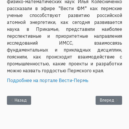
физико-математических наук Илья Колесниченко
рассказали в эфире "Вести ФМ" как пермские
ученые способствуют развитию российской
атомной энергетики, как сегодня развивается
наука в Прикамье, представили наиболее
перспективные и приоритетные направления
исследований ИМСС, взаимосвязь
фундаментальных и прикладных дисциплин,
пояснили, как происходит взаимодействие с
промышленностью, какие проекты и разработки
можно назвать гордостью Пермского края.
Подробнее на портале Вести-Пермь
Предыдущий: В Перми прошел форум к 300-летию РАН
Следующий: Пр
Назад
Вперед