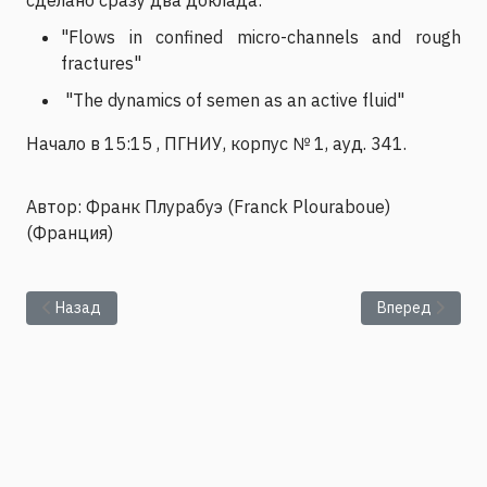
"Flows in confined micro-channels and rough
fractures"
"The dynamics of semen as an active fluid"
Начало в 15:15 , ПГНИУ, корпус № 1, ауд. 341.
Автор: Франк Плурабуэ (Franck Plouraboue)
(Франция)
Предыдущий: Представление диссертации Струнгарь Елен
Следующий: Пр
Назад
Вперед