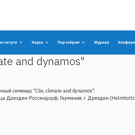
институте
Наука
Партнёрам
Журнал
Конфер
mate and dynamos"
ный семинар "Clio, climate and dynamos".
ьца Дрезден-Россендорф, Германия, г. Дрезден (Helmholtz-
дкости и неоднородной пористой среды под воздействием верти