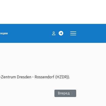
енции
Zentrum Dresden - Rossendorf (HZDR)).
кальных вибраций.
Следующий: Представление д
Вперед