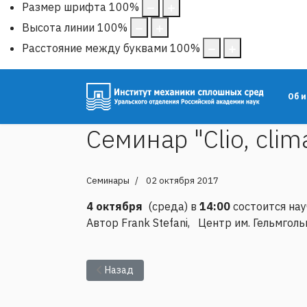
Размер шрифта
100
%
Высота линии
100
%
Расстояние между буквами
100
%
Об 
Семинар "Clio, cli
Семинары
02 октября 2017
4 октября
(среда) в
14:00
состоится науч
Автор Frank Stefani, Центр им. Гельмгол
Предыдущий: Конвекция в системах слоев жи
Назад