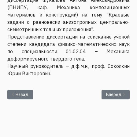
(ПНИПУ, каф. Механика композиционных
материалов и конструкций) на тему "Краевые
задачи о равновесии анизотропных центрально-
симметричных тел и их приложения".
Представление диссертации на соискание ученой
степени кандидата физико-математических наук
по специальности 01.02.04 – Механика
деформируемого твердого тела.
Научный руководитель – д.ф.м.н., проф. Соколкин
Юрий Викторович.
Предыдущий: Семинар «Конвекция в системах слоев жидкос
Следующий: Семи
Назад
Вперед