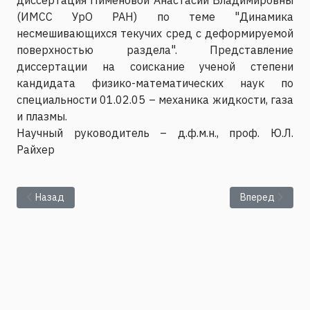
(ИМСС УрО РАН) по теме "Динамика
несмешивающихся текучих сред с деформируемой
поверхностью раздела". Представление
диссертации на соискание ученой степени
кандидата физико-математических наук по
специальности 01.02.05 – механика жидкости, газа
и плазмы.
Научный руководитель – д.ф.м.н., проф. Ю.Л.
Райхер
Предыдущий: Представление диссертации Мамыкина Андр
Следующий: П
Назад
Вперед