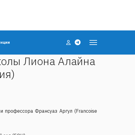
енции
колы Лиона Алайна
ия)
и профессора Франсуаз Аргул (Francoise