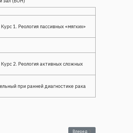
й зал (БОН)
 Курс 1. Реология пассивных «мягких»
 Курс 2. Реология активных сложных
ельный при ранней диагностике рака
меостаза и механобиологии опухолей: результаты и перспектив
Следующий: Семинар по теме 
Вперед