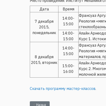
Место проведения: Институт механики сп
Дата
Время
Франсуаз Аргу
14:00-
Реология «мягк
7 декабря
15:00
стеклообразны
2015,
понедельник
14:00-
Алайн Арнеод
15:00
Курс 1. Истоки
Франсуаз Аргу
14:00-
Реология «мяг
15:00
материалов, п
8 декабря
2015, вторник
Алайн Арнеод
15:00-
Курс 2. Много
16:00
молочной желе
Скачать программу мастер-классов
.
Предыдущий: Международный семинар «Много
Назад