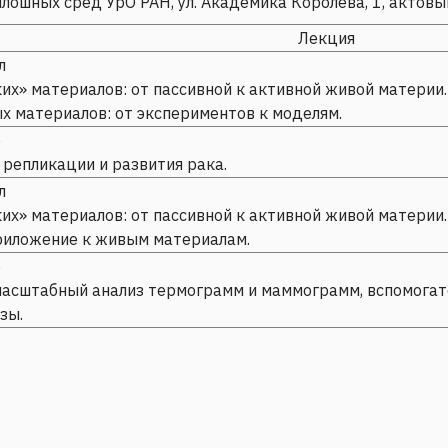
лошных сред УрО РАН, ул. Академика Королева, 1, актовы
Лекция
л
их» материалов: от пассивной к активной живой материи.
х материалов: от экспериментов к моделям.
о
 репликации и развития рака.
л
ких» материалов: от пассивной к активной живой материи.
риложение к живым материалам.
о
масштабный анализ термограмм и маммограмм, вспомогат
зы.
масштабное экспериментальное и теоретическое исследование го