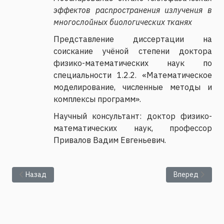
эффектов распространения излучения в
многослойных биологических тканях
Представление диссертации на
соискание учёной степени доктора
физико-математических наук по
специальности 1.2.2. «Математическое
моделирование, численные методы и
комплексы программ».
Научный консультант: доктор физико-
математических наук, профессор
Привалов Вадим Евгеньевич.
Предыдущий: Семинар ИМСС № 6-2026
Следующий: С
Назад
Вперед