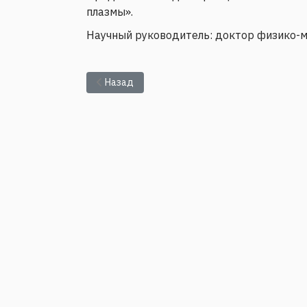
плазмы».
Научный руководитель: доктор физико-м
Предыдущий: Семинар ИМСС № 32-2025
Назад