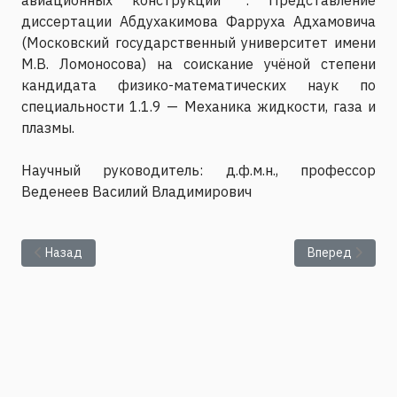
диссертации Абдухакимова Фарруха Адхамовича
(Московский государственный университет имени
М.В. Ломоносова) на соискание учёной степени
кандидата физико-математических наук по
специальности 1.1.9 — Механика жидкости, газа и
плазмы.
Научный руководитель: д.ф.м.н., профессор
Веденеев Василий Владимирович
Предыдущий: Представление диссертации Шимановского В
Следующий: Ци
Назад
Вперед