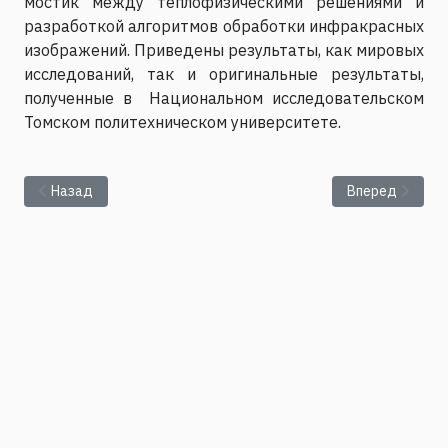
мостик между теплофизическими решениями и
разработкой алгоритмов обработки инфракрасных
изображений. Приведены результаты, как мировых
исследований, так и оригинальные результаты,
полученные в Национальном исследовательском
Томском политехническом университете.
Предыдущий: Представление диссертации Савельевой Н.В. на
Следующий: Се
Назад
Вперед