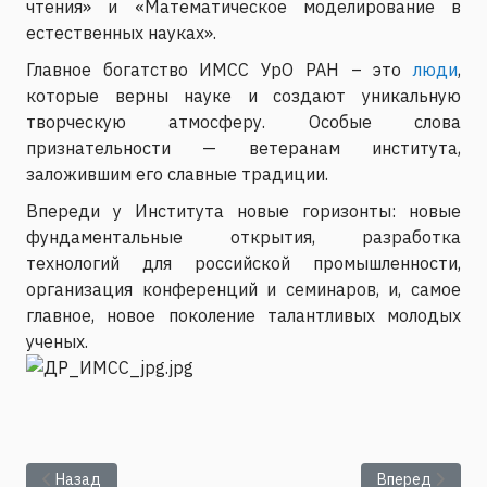
чтения» и «Математическое моделирование в
естественных науках».
Главное богатство ИМСС УрО РАН – это
люди
,
которые верны науке и создают уникальную
творческую атмосферу. Особые слова
признательности — ветеранам института,
заложившим его славные традиции.
Впереди у Института новые горизонты: новые
фундаментальные открытия, разработка
технологий для российской промышленности,
организация конференций и семинаров, и, самое
главное, новое поколение талантливых молодых
ученых.
Предыдущий: В Новосибирске завершила работу IX Всеросс
Следующий: 53
Назад
Вперед