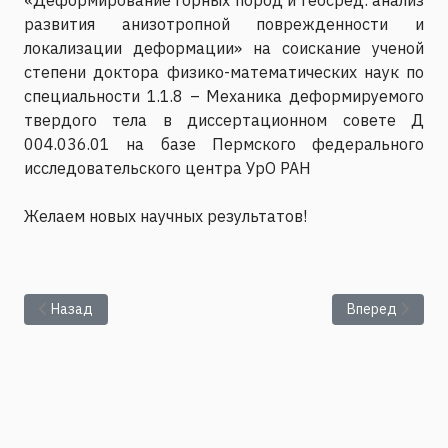
развития анизотропной поврежденности и
локализации деформации» на соискание ученой
степени доктора физико-математических наук по
специальности 1.1.8 – Механика деформируемого
твердого тела в диссертационном совете Д
004.036.01 на базе Пермского федерального
исследовательского центра УрО РАН
Желаем новых научных результатов!
Предыдущий: На международной конференции представили 
Следующий: По
Назад
Вперед