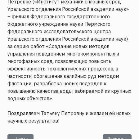
Петровне («Институт механики сплошных сред
Уральского отделения Российской академии наук»
– филиал Федерального государственного
бюджетного учреждения науки Пермского
федерального исследовательского центра
Уральского отделения Российской академии наук)
за серию работ «Создание новых методов
управления поведением многокомпонентных и
многофазных сред, позволяющих повысить
эффективность технологических процессов, в
частности, обогащения калийных руд методом
флотации; разработка новых подходов к
повышению качества воды, забираемой из крупных
водных объектов».
Поздравляем Татьяну Петровну и желаем ей новых
научных результатов!
Предыдущий: Любимова Татьяна Петровна стала лауреатом 
Следующий: Пе
Назад
Вперед