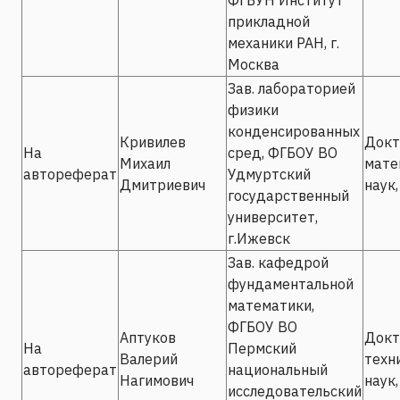
прикладной
механики РАН, г.
Москва
Зав. лабораторией
физики
конденсированных
Кривилев
Докт
На
сред, ФГБОУ ВО
Михаил
мате
автореферат
Удмуртский
Дмитриевич
наук,
государственный
университет,
г.Ижевск
Зав. кафедрой
фундаментальной
математики,
ФГБОУ ВО
Аптуков
Докт
На
Пермский
Валерий
техн
автореферат
национальный
Нагимович
наук,
исследовательский