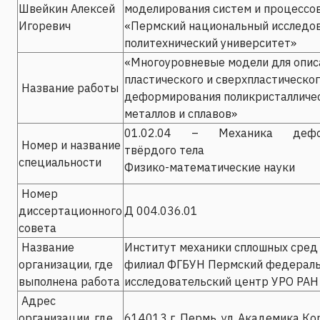
Швейкин Алексей
моделирования систем и процессо
Игоревич
«Пермский национальный исследо
политехнический университет»
«Многоуровневые модели для опис
пластического и сверхпластическо
Название работы
деформирования поликристалличе
металлов и сплавов»
01.02.04 – Механика дефор
Номер и название
твёрдого тела
специальности
Физико-математические науки
Номер
диссертационного
Д 004.036.01
совета
Название
Институт механики сплошных сред
организации, где
филиал ФГБУН Пермский федерал
выполнена работа
исследовательский центр УРО РАН
Адрес
организации, где
614013 г. Пермь, ул. Академика Ко