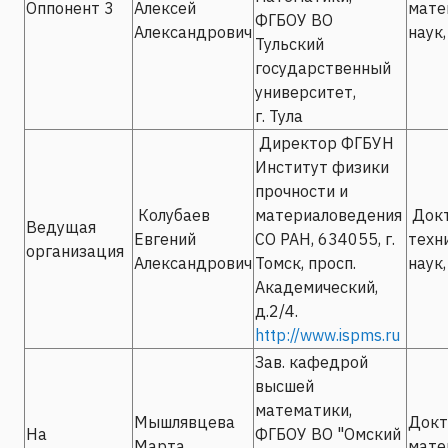
Оппонент 3
Алексей
мате
ФГБОУ ВО
Александрович
наук,
Тульский
государственный
университет,
г. Тула
Директор ФГБУН
Институт физики
прочности и
Колубаев
материаловедения
Док
Ведущая
Евгений
СО РАН, 634055, г.
техн
организация
Александрович
Томск, просп.
наук,
Академический,
д.2/4.
http://www.ispms.ru
Зав. кафедрой
высшей
математики,
Мышлявцева
Докт
На
ФГБОУ ВО "Омский
Марта
мате