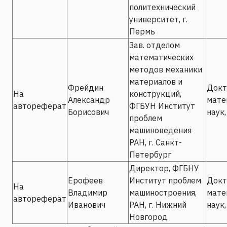
политехнический
университет, г.
Пермь
Зав. отделом
математических
методов механики
материалов и
Фрейдин
Докт
На
конструкций,
Александр
мате
автореферат
ФГБУН Институт
Борисович
наук,
проблем
машиноведения
РАН, г. Санкт-
Петербург
Директор, ФГБНУ
Ерофеев
Институт проблем
Докт
На
Владимир
машиностроения,
мате
автореферат
Иванович
РАН, г. Нижний
наук,
Новгород