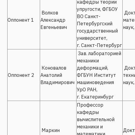
кафедры теории
упругости, ФГБОУ
Волков
Докт
ВО Санкт-
Оппонент 1
Александр
мате
Петербургский
Евгеньевич
наук,
государственный
университет,
г. Санкт-Петербург
Зав. лабораторией
механики
Коновалов
деформаций,
Док
Оппонент 2
Анатолий
ФГБУН Институт
техн
Владимирович
машиноведения
наук,
УрО РАН,
г. Екатеринбург
Профессор
кафедры
вычислительной
механики и
Маркин
Докт
математики,