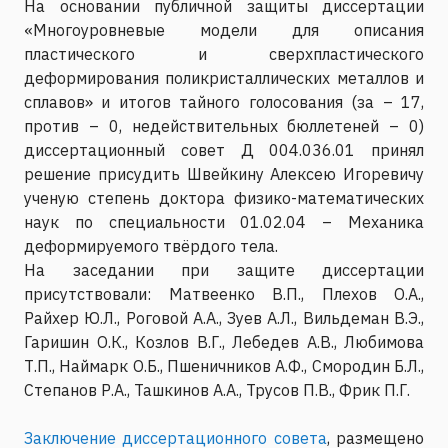
На основании публичной защиты диссертации
«Многоуровневые модели для описания
пластического и сверхпластического
деформирования поликристаллических металлов и
сплавов» и итогов тайного голосования (за – 17,
против – 0, недействительных бюллетеней – 0)
диссертационный совет Д 004.036.01 принял
решение присудить Швейкину Алексею Игоревичу
ученую степень доктора физико-математических
наук по специальности 01.02.04 – Механика
деформируемого твёрдого тела.
На заседании при защите диссертации
присутствовали: Матвеенко В.П., Плехов О.А.,
Райхер Ю.Л., Роговой А.А., Зуев А.Л., Вильдеман В.Э.,
Гаришин О.К., Козлов В.Г., Лебедев А.В., Любимова
Т.П., Наймарк О.Б., Пшеничников А.Ф., Смородин Б.Л.,
Степанов Р.А., Ташкинов А.А., Трусов П.В., Фрик П.Г.
Заключение диссертационного совета
, размещено