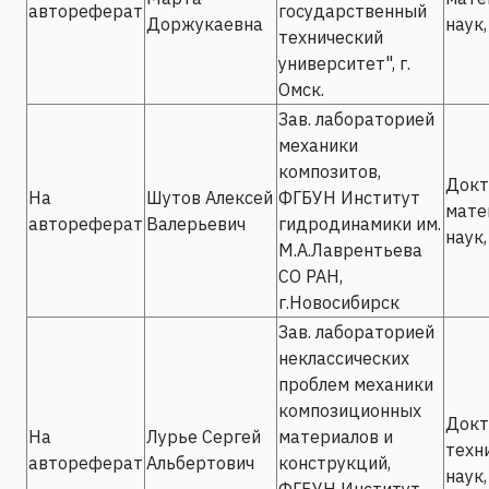
автореферат
государственный
Доржукаевна
наук,
технический
университет", г.
Омск.
Зав. лабораторией
механики
композитов,
Докт
На
Шутов Алексей
ФГБУН Институт
мате
автореферат
Валерьевич
гидродинамики им.
наук,
М.А.Лаврентьева
СО РАН,
г.Новосибирск
Зав. лабораторией
неклассических
проблем механики
композиционных
Докт
На
Лурье Сергей
материалов и
техн
автореферат
Альбертович
конструкций,
наук,
ФГБУН Институт