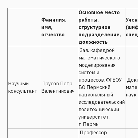
Основное место
Фамилия,
работы,
Учен
имя,
структурное
(ши
отчество
подразделение,
спец
должность
Зав. кафедрой
математического
моделирования
систем и
процессов, ФГБОУ
Докт
Научный
Трусов Петр
ВО Пермский
мате
консультант
Валентинович
национальный
наук,
исследовательский
политехнический
университет,
г. Пермь.
Профессор