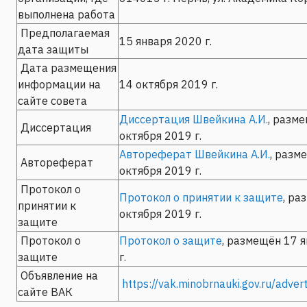
выполнена работа
Предполагаемая
15 января 2020 г.
дата защиты
Дата размещения
информации на
14 октября 2019 г.
сайте совета
Диссертация Швейкина А.И.
, разм
Диссертация
октября 2019 г.
Автореферат Швейкина А.И.
, разм
Автореферат
октября 2019 г.
Протокол о
Протокол о принятии к защите
, ра
принятии к
октября 2019 г.
защите
Протокол о
Протокол о защите
, размещён 17 
защите
г.
Объявление на
https://vak.minobrnauki.gov.ru/adv
сайте ВАК