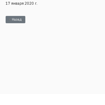
17 января 2020 г.
Предыдущий: Защита диссертации Ведерниковой А.И. на соис
Назад