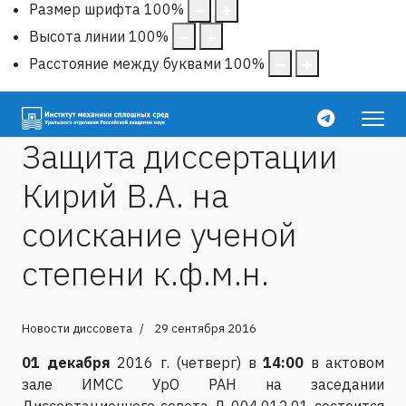
Размер шрифта
100
%
Высота линии
100
%
Расстояние между буквами
100
%
Защита диссертации
Кирий В.А. на
соискание ученой
степени к.ф.м.н.
Новости диссовета
29 сентября 2016
01 декабря
2016 г. (четверг) в
14:00
в актовом
зале ИМСС УрО РАН на заседании
Диссертационного совета Д 004.012.01 состоится