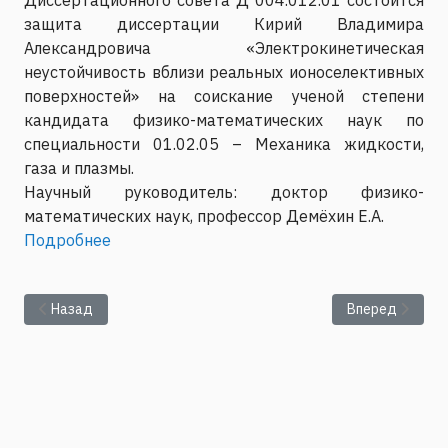
защита диссертации Кирий Владимира
Александровича «Электрокинетическая
неустойчивость вблизи реальных ионоселективных
поверхностей» на соискание ученой степени
кандидата физико-математических наук по
специальности 01.02.05 – Механика жидкости,
газа и плазмы.
Научный руководитель: доктор физико-
математических наук, профессор Демёхин Е.А.
Подробнее
Предыдущий: Защита диссертации Кузнецова А.А. на соискани
Следующий: Пр
Назад
Вперед