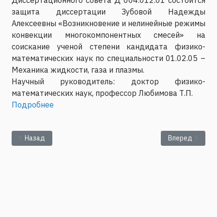
защита диссертации Зубовой Надежды
Алексеевны «Возникновение и нелинейные режимы
конвекции многокомпонентных смесей» на
соискание ученой степени кандидата физико-
математических наук по специальности 01.02.05 –
Механика жидкости, газа и плазмы.
Научный руководитель: доктор физико-
математических наук, профессор Любимова Т.П.
Подробнее
Предыдущий: Защита диссертации Биллер А.М. на соискание у
Следующий: Пр
Назад
Вперед