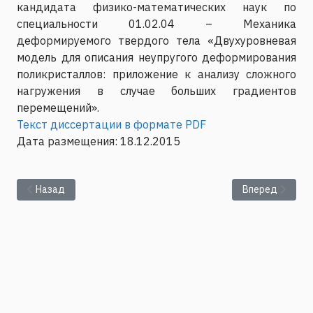
кандидата физико-математических наук по
специальности 01.02.04 – Механика
деформируемого твердого тела «Двухуровневая
модель для описания неупругого деформирования
поликристаллов: приложение к анализу сложного
нагружения в случае больших градиентов
перемещений».
Текст диссертации в формате PDF
Дата размещения: 18.12.2015
Предыдущий: Защита диссертации Самойловой А.Е. на соиска
Следующий: Сн
Назад
Вперед