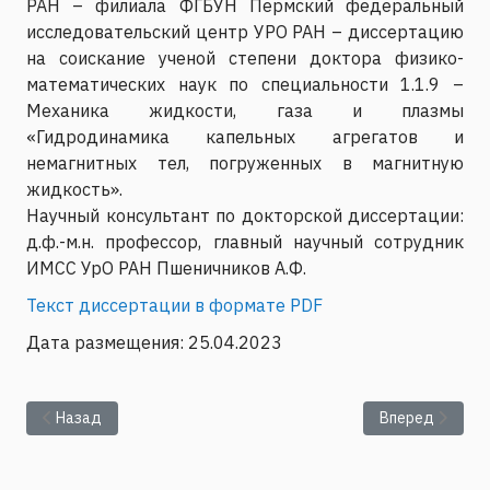
РАН – филиала ФГБУН Пермский федеральный
исследовательский центр УРО РАН – диссертацию
на соискание ученой степени доктора физико-
математических наук по специальности 1.1.9 –
Механика жидкости, газа и плазмы
«Гидродинамика капельных агрегатов и
немагнитных тел, погруженных в магнитную
жидкость».
Научный консультант по докторской диссертации:
д.ф.-м.н. профессор, главный научный сотрудник
ИМСС УрО РАН Пшеничников А.Ф.
Текст диссертации в формате PDF
Дата размещения: 25.04.2023
Предыдущий: Представление текста диссертации Пьянковой
Следующий: Пр
Назад
Вперед