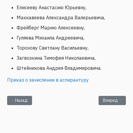
Елисееву Анастасию Юрьевну,
Маккавеева Александра Валерьевича,
Фрейберг Марию Алексеевну,
Гуляева Михаила Андреевича,
Торохову Светлану Васильевну,
Загвозкина Тимофея Николаевича,
Штейникова Андрея Владимировича.
Приказ о зачислении в аспирантуру
Предыдущий: Общее собрание
Следующий: Рез
Назад
Вперед