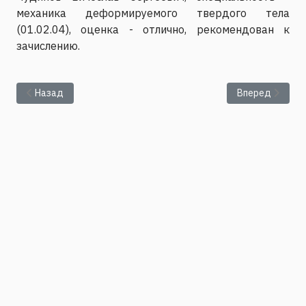
механика деформируемого твердого тела
(01.02.04), оценка - отлично, рекомендован к
зачислению.
Предыдущий: Результаты сдачи вступительного экзамена по 
Следующий: Спи
Назад
Вперед