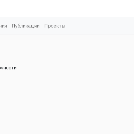
ния
Публикации
Проекты
очности