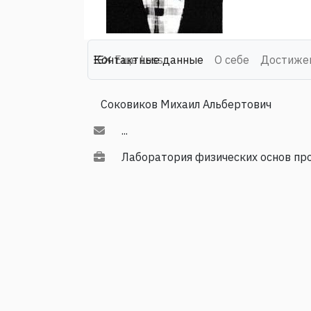
Контактные данные
Еще
Less
О себе
Достиже
Соковиков Михаил Альбертович
...
Лаборатория физических основ пр