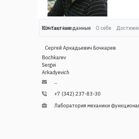
Контактные данные
Еще
Less
О себе
Достиже
Сергей Аркадьевич Бочкарев
Bochkarev
Sergei
Arkadyevich
...
+7 (342) 237-83-30
Лаборатория механики функциона