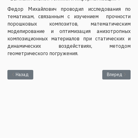
Федор Михайлович проводил исследования по
тематикам, связанным с изучением прочности
порошковых композитов, математическим
моделирование и оптимизация анизотропных
композиционных материалов при статических и
динамических воздействиях, методом
геометрического погружения.
Предыдущий: Татьяна Борисовна Кошкина
Следующий: Юр
Назад
Вперед