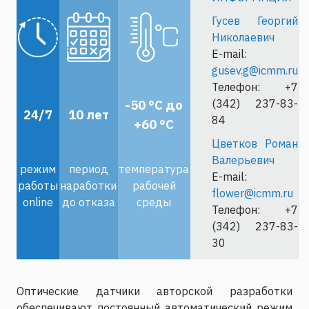
Гусев Георгий
Николаевич
E-mail:
gusev.g@icmm.ru
Телефон: +7
-50
°С до
(342) 237-83-
24/7
10 лет
84
+60
°С
Цветков Роман
Валерьевич
режим
период
температура
E-mail:
работы
наработки
рабочей
flower@icmm.ru
online
до отказа
среды
Телефон: +7
(342) 237-83-
30
Оптические датчики авторской разработки
обеспечивают постоянный автоматический режим