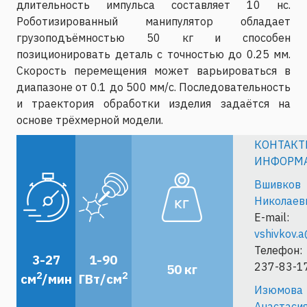
длительность импульса составляет 10 нс.
Роботизированный манипулятор обладает
грузоподъёмностью 50 кг и способен
позиционировать деталь с точностью до 0.25 мм.
Скорость перемещения может варьироваться в
диапазоне от 0.1 до 500 мм/с. Последовательность
и траектория обработки изделия задаётся на
основе трёхмерной модели.
КОНТАКТ
ИНФОРМ
Вшивков 
Николаев
E-mail:
vshivkov.
Телефон: 
3-27
1-90
237-83-1
50 кг
2
2
cм
/мин
ГВт/см
Изюмова
Анастаси