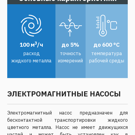
3
100 м
/ч
до 5%
до 600 °С
расход
точность
температура
жидкого металла
измерений
рабочей среды
ЭЛЕКТРОМАГНИТНЫЕ НАСОСЫ
Электромагнитный насос предназначен для
бесконтактной транспортировки жидкого
цветного металла. Насос не имеет движущихся
частей и может быть установлен как в