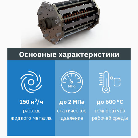
Основные характеристики
3
150 м
/ч
до 2 МПа
до 600 °С
расход
статическое
температура
жидкого металла
давление
рабочей среды