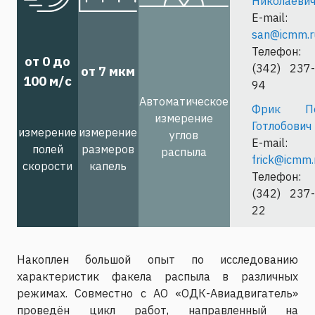
Николаеви
E-mail:
san@icmm.r
Телефон:
от 0 до
(342) 237-
от 7 мкм
100 м/с
94
Автоматическое
Фрик П
измерение
Готлобович
измерение
измерение
углов
E-mail:
полей
размеров
распыла
frick@icmm.
скорости
капель
Телефон:
(342) 237-
22
Накоплен большой опыт по исследованию
характеристик факела распыла в различных
режимах. Совместно с АО «ОДК-Авиадвигатель»
проведён цикл работ, направленный на