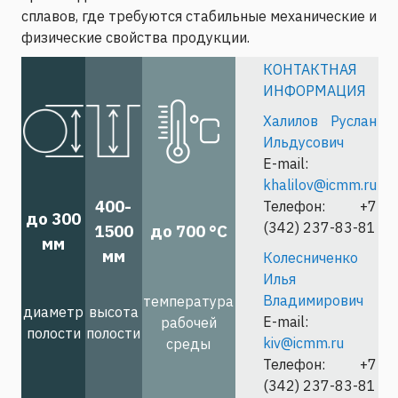
сплавов, где требуются стабильные механические и
физические свойства продукции.
КОНТАКТНАЯ
ИНФОРМАЦИЯ
Халилов Руслан
Ильдусович
E-mail:
khalilov@icmm.ru
400-
Телефон: +7
до 300
(342) 237-83-81
1500
до 700 °С
мм
мм
Колесниченко
Илья
Владимирович
температура
диаметр
высота
E-mail:
рабочей
полости
полости
kiv@icmm.ru
среды
Телефон: +7
(342) 237-83-81