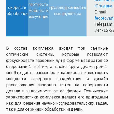
плотность
Юрьевна
скорость
грузоподъёмность
мощности
E-mail:
обработки
манипулятора
излучения
fedorova@
Telegram:
344-12-2
В состав комплекса входят три съёмные
оптические системы, которые позволяют
фокусировать лазерный луч в форме квадратов со
сторонами 1 и 3 мм, а также круга диаметром 2
мм. Это даёт возможность варьировать плотность
мощности лазерного воздействия и дизайн
расположения лазерных пятен на поверхности
детали в зависимости от её формы. Технические
характеристики комплекса делают его пригодным
как для решения научно-исследовательских задач,
так и для серийной обработки изделий.