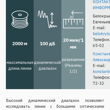
КОНТАК
ИНФОРМ
Белокр
Евгенье
E-mail:
belokryl
20 мкм/1
Телефон:
2000 м
100 дБ
65-02
мм
Конста
разрешение
Алексан
максимальная
динамический
(Режимы
E-mail:
длина линии
диапазон
1/2)
konstant
Телефон:
72-32
Высокий динамический диапазон позволяет
исследовать линии с большими оптическими