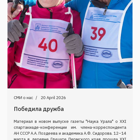
СМИ о нас
20 April 2026
Победила дружба
Материал в новом выпуске газеты "Наука Урала" о XXI
спартакиаде-конференции им. члена-корреспондента
АН СССР А.А. Поздеева и академика А.Ф. Сидорова. 12–14
марта в деревне Глушате Пермского края прошла XXI