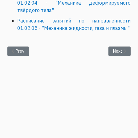
01.02.04 - "Механика деформируемого
твёрдого тела"
Расписание занятий по направленности
01.02.05 - "Механика жидкости, газа и плазмы"
Previous article: Электронное портфолио
Next articl
Prev
Next