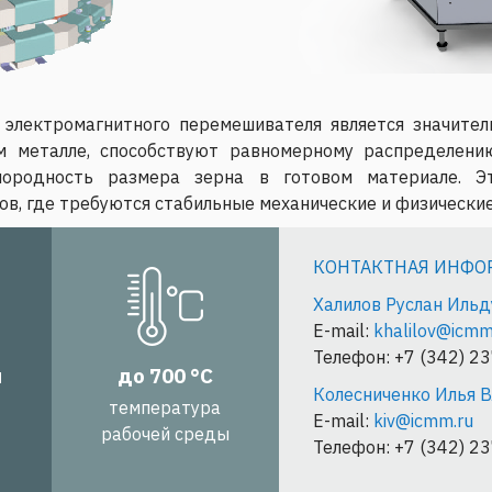
 электромагнитного перемешивателя является значител
м металле, способствуют равномерному распределен
нородность размера зерна в готовом материале. Э
в, где требуются стабильные механические и физические
КОНТАКТНАЯ ИНФО
Халилов Руслан Ильд
E-mail:
khalilov@icmm
Телефон: +7 (342) 2
м
до 700 °С
Колесниченко Илья 
температура
E-mail:
kiv@icmm.ru
рабочей среды
Телефон: +7 (342) 2