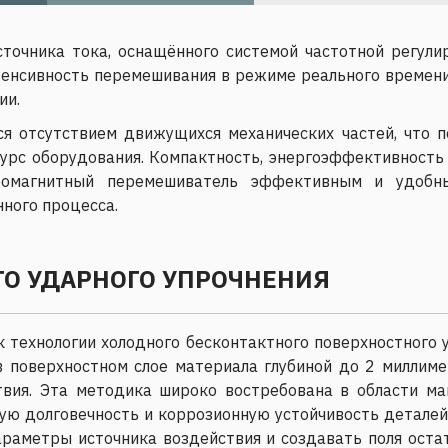
сточника тока, оснащённого системой частотной регули
тенсивность перемешивания в режиме реального времен
ии.
я отсутствием движущихся механических частей, что п
урс оборудования. Компактность, энергоэффективность
тромагнитный перемешиватель эффективным и удобн
ного процесса.
ГО УДАРНОГО УПРОЧНЕНИЯ
 технологии холодного бесконтактного поверхностного 
в поверхностном слое материала глубиной до 2 миллим
твия. Эта методика широко востребована в области ма
ную долговечность и коррозионную устойчивость детале
араметры источника воздействия и создавать поля оста