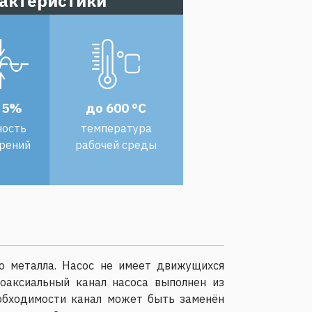
актеристики
 5%
до 600 °С
ность
температура
рений
рабочей среды
о металла. Насос не имеет движущихся
оаксиальный канал насоса выполнен из
еобходимости канал может быть заменён