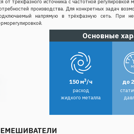
я от трёхфазного источника с частотной регулировкой 
отребностей производства. Для конкретных задач возм
 подключаемый напрямую в трёхфазную сеть. При не
ерморегулировкой.
Основные хар
3
150 м
/ч
до 
расход
стати
жидкого металла
дав
РЕМЕШИВАТЕЛИ