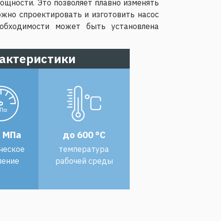
мощности. Это позволяет плавно изменять
ожно спроектировать и изготовить насос
обходимости может быть установлена
актеристики
2 МПа
до 600 °С
ческое
температура
ление
рабочей среды