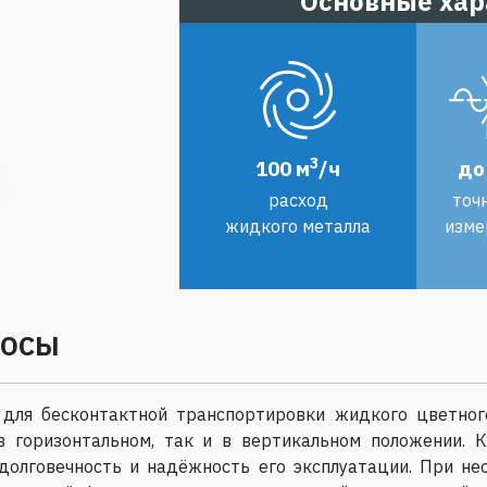
Основные хар
3
100 м
/ч
до
расход
точ
жидкого металла
изме
СОСЫ
 для бесконтактной транспортировки жидкого цветног
в горизонтальном, так и в вертикальном положении. К
долговечность и надёжность его эксплуатации. При н