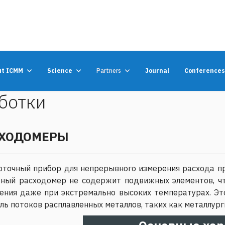
ut ICMM
Science
Partners
Journal
Conference
ботки
СХОДОМЕРЫ
точный прибор для непрерывного измерения расхода п
тный расходомер не содержит подвижных элементов, чт
ния даже при экстремально высоких температурах. Это
ь потоков расплавленных металлов, таких как металлурги