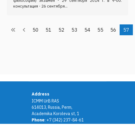
философия) экзамен - 29 сентября 2014 г. в 9-00.
консультация - 26 сентября...
50
51
52
53
54
55
56
57
Address
ICMM UrB RAS
614013, Russia, Perm,
Academika Koroleva st, 1
Phone
: +7 (342) 237-84-61
E-mail
: adm@icmm.ru