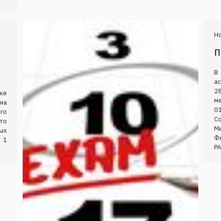
Н
П
В
а
28
ке
м
ена
0
го
С
то
М
ых
Ф
 1
РА