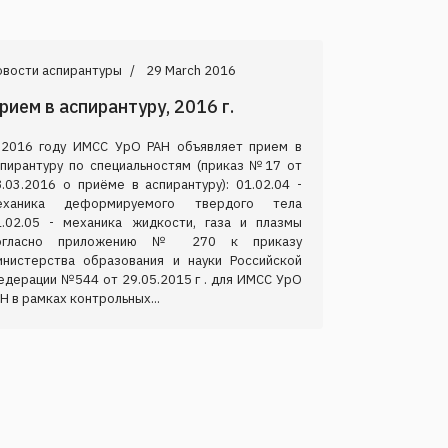
овости аспирантуры
29 March 2016
рием в аспирантуру, 2016 г.
 2016 году ИМСС УрО РАН объявляет прием в
спирантуру по специальностям (приказ №17 от
.03.2016 о приёме в аспирантуру): 01.02.04 -
еханика деформируемого твердого тела
1.02.05 - механика жидкости, газа и плазмы
огласно приложению № 270 к приказу
инистерства образования и науки Российской
едерации №544 от 29.05.2015 г . для ИМСС УрО
Н в рамках контрольных...