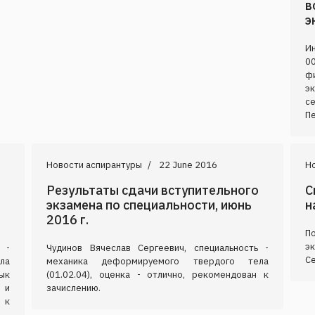
в
э
Ин
00
ф
эк
с
Пе
Новости аспирантуры
22 June 2016
Н
Результаты сдачи вступительного
С
экзамена по специальности, июнь
н
2016 г.
П
э
 -
Чудинов Вячеслав Сергеевич, специальность -
С
ла
механика деформируемого твердого тела
ык
(01.02.04), оценка - отлично, рекомендован к
 и
зачислению.
 к