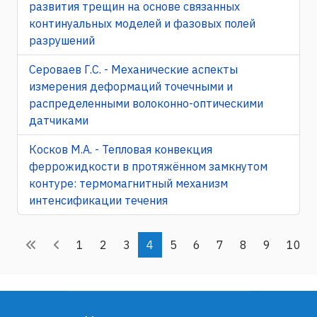
развития трещин на основе связанных
континуальных моделей и фазовых полей
разрушений
Сероваев Г.С. - Механические аспекты
измерения деформаций точечными и
распределенными волоконно-оптическими
датчиками
Косков М.А. - Тепловая конвекция
феррожидкости в протяжённом замкнутом
контуре: термомагнитный механизм
интенсификации течения
1
2
3
4
5
6
7
8
9
10