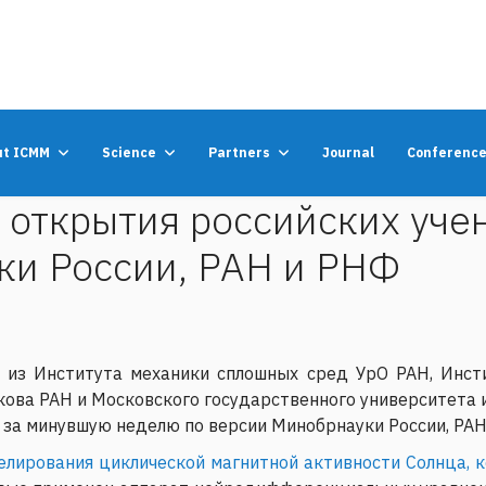
ut ICMM
Science
Partners
Journal
Conferenc
открытия российских уче
ки России, РАН и РНФ
в
из Института механики сплошных сред УрО РАН, Инст
кова РАН и Московского государственного университета 
 за минувшую неделю по версии Минобрнауки России, РАН
лирования циклической магнитной активности Солнца, 