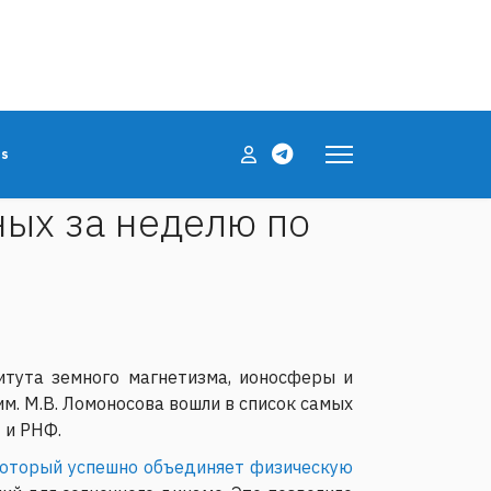
es
ных за неделю по
итута земного магнетизма, ионосферы и
им. М.В. Ломоносова
вошли в список самых
 и РНФ.
который успешно объединяет физическую