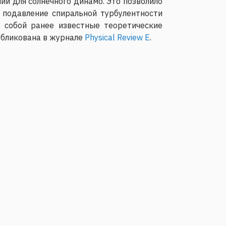
й для солнечного динамо. Это позволило
 подавление спиральной турбулентности
 собой ранее известные теоретические
убликована в журнале
Physical Review E
.