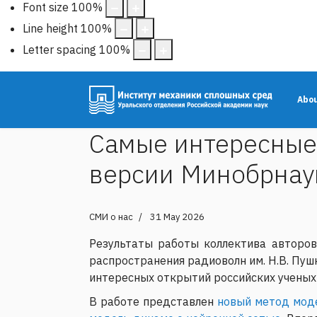
Font size
100
%
Line height
100
%
Letter spacing
100
%
Abo
Cамые интересные 
версии Минобрнау
СМИ о нас
31 May 2026
Результаты работы коллектива авторо
распространения радиоволн им. Н.В. Пуш
интересных открытий российских ученых
В работе представлен
новый метод моде