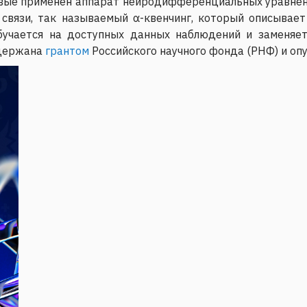
рвые применен аппарат нейродифференциальных уравнени
 связи, так называемый α-квенчинг, который описывает
бучается на доступных данных наблюдений и заменяет
ддержана
грантом
Российского научного фонда (РНФ) и оп