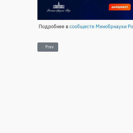
Подробнее в
сообщесте Минобрнауки Ро
Previous article: Оптика без границ
Prev