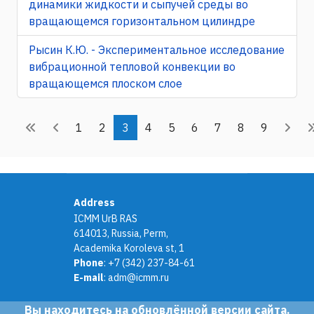
динамики жидкости и сыпучей среды во
вращающемся горизонтальном цилиндре
Рысин К.Ю. - Экспериментальное исследование
вибрационной тепловой конвекции во
вращающемся плоском слое
1
2
3
4
5
6
7
8
9
Address
ICMM UrB RAS
614013, Russia, Perm,
Academika Koroleva st, 1
Phone
: +7 (342) 237-84-61
E-mail
: adm@icmm.ru
Вы находитесь на обновлённой версии сайта.