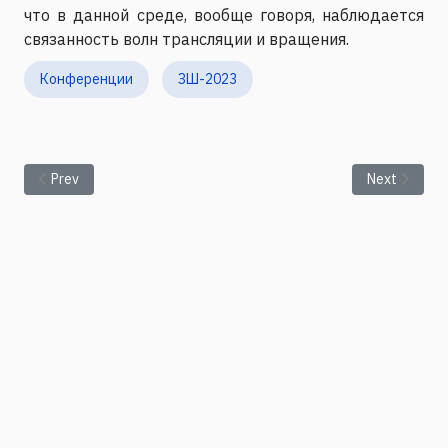
что в данной среде, вообще говоря, наблюдается
связанность волн трансляции и вращения.
Конференции
ЗШ-2023
Previous article: Связанные задачи хемомеханики: локализо
Next articl
Prev
Next