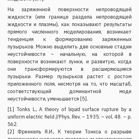
На заряженной поверхности непроводящей
жидкости (или границе раздела непроводящей
жидкости и плазмы), как показывают результаты
прямого численного моделирования, возникает
тенденция к формированию заряженных
пузырьков. Можно выделить две основные стадии
неустойчивости – начальную, на которой в
поверхности возникают лунки, и развитую, когда
они трансформируются в расширяющиеся
пузырьки. Размер пузырьков растет с ростом
приложенного поля, несмотря на то, что масштаб,
соответствующий доминантной моде
неустойчивости, уменьшается [5].
[1] Tonks L., A theory of liquid surface rupture by a
uniform electric field //Phys. Rev. – 1935. – vol. 48. – p.
562.
[2] Френкель Я.И., К теории Тонкса о разрыве
поверхности жидкости постоянным электрическим