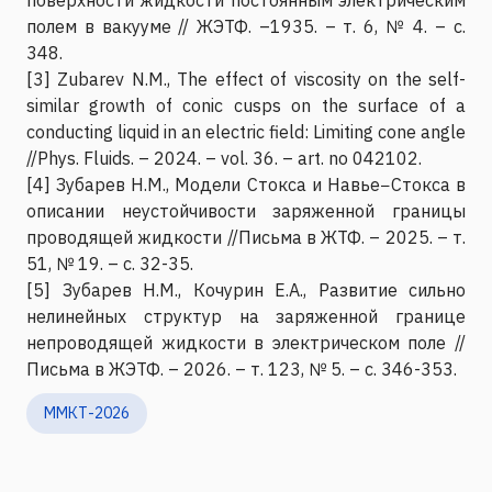
полем в вакууме // ЖЭТФ. –1935. – т. 6, № 4. – с.
348.
[3] Zubarev N.M., The effect of viscosity on the self-
similar growth of conic cusps on the surface of a
conducting liquid in an electric field: Limiting cone angle
//Phys. Fluids. – 2024. – vol. 36. – art. no 042102.
[4] Зубарев Н.М., Модели Стокса и Навье−Стокса в
описании неустойчивости заряженной границы
проводящей жидкости //Письма в ЖТФ. – 2025. – т.
51, № 19. – с. 32-35.
[5] Зубарев Н.М., Кочурин Е.А., Развитие сильно
нелинейных структур на заряженной границе
непроводящей жидкости в электрическом поле //
Письма в ЖЭТФ. – 2026. – т. 123, № 5. – с. 346-353.
ММКТ-2026