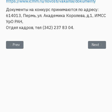
https://www.icmm.ru/novosti/vakansii/dokumenty
Документы на конкурс принимаются по адресу:
614013, Пермь, ул. Академика Королева, д.1, ИМСС
УрО РАН,
Отдел кадров, тел (342) 237 83 04.
Previous article: ИМСС УрО РАН объявляет конкурс на замещ
Next articl
Prev
Next