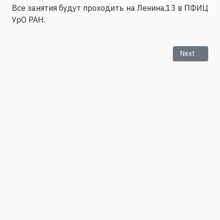
Все занятия будут проходить на Ленина,13 в ПФИЦ
УрО РАН.
Next articl
Next