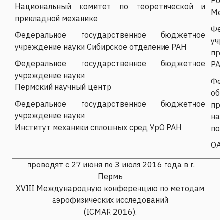
Р
Национальный комитет по теоретической и
Ме
прикладной механике
Ф
Федеральное государственное бюджетное
уч
учреждение науки Сибирское отделение РАН
пр
Федеральное государственное бюджетное
Р
учреждение науки
Ф
Пермский научный центр
о
Федеральное государственное бюджетное
п
учреждение науки
н
Институт механики сплошных сред УрО РАН
по
ОА
проводят с 27 июня по 3 июля 2016 года в г.
Пермь
XVIII Международную конференцию по методам
аэрофизических исследований
(ICMAR 2016).